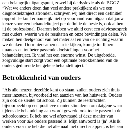
een belangrijk uitgangspunt, zowel bij de dyslexie als de BGGZ.
“Wat we anders doen dan veel andere praktijken: als we een
diagnostiektraject afronden, schrijven wij niet direct een definitief
rapport. Je kunt er namelijk niet op voorhand van uitgaan dat jouw
keuze voor een behandeltraject per definitie de beste is, ook al ben
jij de professional. Daarom hebben we altijd eerst een adviesgesprek
met ouders, waarin we de resultaten en onze bevindingen delen. We
maken hen deelgenoot van het materiaal en van de richting waarin
we denken. Door hier samen naar te kijken, kom je tot fijnere
nuances en tot beter passende doelstellingen voor het
behandeltraject. Ik vind het een enorme winst. De uitgebreide,
zorgvuldige start zorgt voor een optimale betrokkenheid van de
ouders gedurende het gehele behandeltraject.”
Betrokkenheid van ouders
“Als alle neuzen dezelfde kant op staan, zullen ouders zich thuis
meer inzetten, bijvoorbeeld ten aanzien van het huiswerk. Ouders
zijn ook de sleutel tot school. Zij kunnen de leerkrachten
bijvoorbeeld op een positieve manier stimuleren om datgene waar
tijdens de behandeling aan wordt gewerkt ook toe te passen in de
schoolcontext. Ik heb me wel afgevraagd af deze manier van
werken voor
alle
ouders passend is. Mijn antwoord is ‘ja’. Als ik
ouders voor me heb die het allemaal niet direct snappen, is het aan