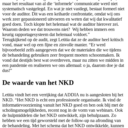
maar het resultaat van al die ‘informele’ communicatie werd niet
systematisch vastgelegd. En wat je niet vastlegt, bestaat formeel niet
voor de auditor. Dit was een keiharde confrontatie, omdat wij ons
werk zeer gepassioneerd uitvoeren en weten dat wij dat kwalitatief
goed doen. Toch klopte het helemaal wat de auditor hierover zei.
Waarom deden we dat trouwens niet? Wij hebben immers een
keurig rapportagesysteem dat helemaal voldoet.”
Terugkijkend op de audit, zegt Letitia dat ze de auditor heel kritisch
vond, maar wel op een fijne en zinvolle manier. “Er werd
bijvoorbeeld zelfs aangegeven dat we de materialen die we tijdens
de behandeling gebruiken zeer frequent moeten schoonmaken. Ik
vond dat destijds best wat overdreven, maar nu zitten we midden in
een pandemie en realiseren we ons allemaal: o ja, daarom doe je dat
dus!”
De waarde van het NKD
Letitia vindt het een verrijking dat ADDIA nu is aangesloten bij het
NKD. “Het NKD is echt een professionele organisatie. Ik vind de
informatievoorziening vanuit het NKD goed en ben ook blij met de
scholingsmogelijkheden, recent nog in de vorm van webinars. Ook
de hulpmiddelen die het NKD ontwikkelt, zijn behulpzaam. Zo
hebben we een tijd geworsteld met de follow-up na afronding van
de behandeling. Met het schema dat het NKD ontwikkelde, kunnen