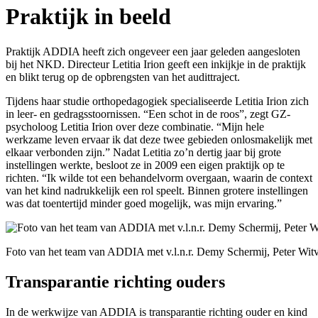
Praktijk in beeld
Praktijk ADDIA heeft zich ongeveer een jaar geleden aangesloten
bij het NKD. Directeur Letitia Irion geeft een inkijkje in de praktijk
en blikt terug op de opbrengsten van het audittraject.
Tijdens haar studie orthopedagogiek specialiseerde Letitia Irion zich
in leer- en gedragsstoornissen. “Een schot in de roos”, zegt GZ-
psycholoog Letitia Irion over deze combinatie. “Mijn hele
werkzame leven ervaar ik dat deze twee gebieden onlosmakelijk met
elkaar verbonden zijn.” Nadat Letitia zo’n dertig jaar bij grote
instellingen werkte, besloot ze in 2009 een eigen praktijk op te
richten. “Ik wilde tot een behandelvorm overgaan, waarin de context
van het kind nadrukkelijk een rol speelt. Binnen grotere instellingen
was dat toentertijd minder goed mogelijk, was mijn ervaring.”
Foto van het team van ADDIA met v.l.n.r. Demy Schermij, Peter Witvli
Transparantie richting ouders
In de werkwijze van ADDIA is transparantie richting ouder en kind