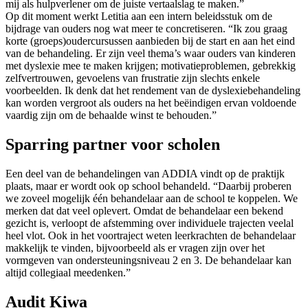
mij als hulpverlener om de juiste vertaalslag te maken.”
Op dit moment werkt Letitia aan een intern beleidsstuk om de
bijdrage van ouders nog wat meer te concretiseren. “Ik zou graag
korte (groeps)oudercursussen aanbieden bij de start en aan het eind
van de behandeling. Er zijn veel thema’s waar ouders van kinderen
met dyslexie mee te maken krijgen; motivatieproblemen, gebrekkig
zelfvertrouwen, gevoelens van frustratie zijn slechts enkele
voorbeelden. Ik denk dat het rendement van de dyslexiebehandeling
kan worden vergroot als ouders na het beëindigen ervan voldoende
vaardig zijn om de behaalde winst te behouden.”
Sparring partner voor scholen
Een deel van de behandelingen van ADDIA vindt op de praktijk
plaats, maar er wordt ook op school behandeld. “Daarbij proberen
we zoveel mogelijk één behandelaar aan de school te koppelen. We
merken dat dat veel oplevert. Omdat de behandelaar een bekend
gezicht is, verloopt de afstemming over individuele trajecten veelal
heel vlot. Ook in het voortraject weten leerkrachten de behandelaar
makkelijk te vinden, bijvoorbeeld als er vragen zijn over het
vormgeven van ondersteuningsniveau 2 en 3. De behandelaar kan
altijd collegiaal meedenken.”
Audit Kiwa