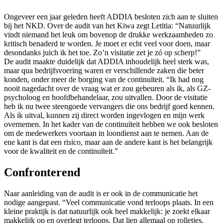
Ongeveer een jaar geleden heeft ADDIA besloten zich aan te sluiten
bij het NKD. Over de audit van het Kiwa zegt Letitia: “Natuurlijk
vindt niemand het leuk om bovenop de drukke werkzaamheden zo
kritisch benaderd te worden. Je moet er echt veel voor doen, maar
desondanks juich ik het toe. Zo’n visitatie zet je zó op scherp!”
De audit maakte duidelijk dat ADDIA inhoudelijk heel sterk was,
maar qua bedrijfsvoering waren er verschillende zaken die beter
konden, onder meer de borging van de continuïteit. “Ik had nog
nooit nagedacht over de vraag wat er zou gebeuren als ik, als GZ-
psycholoog en hoofdbehandelaar, zou uitvallen. Door de visitatie
heb ik nu twee steengoede vervangers die ons bedrijf goed kennen.
Als ik uitval, kunnen zij direct worden ingevlogen en mijn werk
overnemen. In het kader van de continuïteit hebben we ook besloten
om de medewerkers voortaan in loondienst aan te nemen. Aan de
ene kant is dat een risico, maar aan de andere kant is het belangrijk
voor de kwaliteit en de continuïteit.”
Confronterend
Naar aanleiding van de audit is er ook in de communicatie het
nodige aangepast. “Veel communicatie vond terloops plaats. In een
kleine praktijk is dat natuurlijk ook heel makkelijk: je zoekt elkaar
makkelijk op en overlegt terloops. Dat liep allemaal op rolletjes,